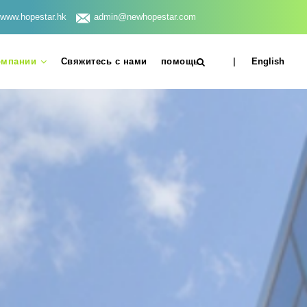
www.hopestar.hk
admin@newhopestar.com
омпании
Свяжитесь с нами
помощь
|
English