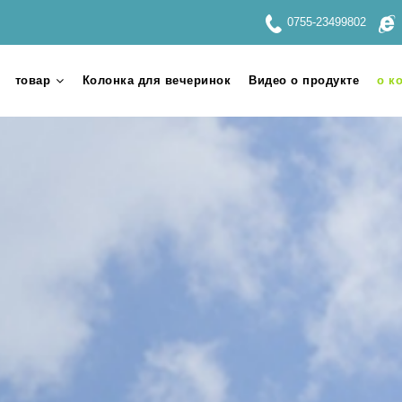
0755-23499802
товар
Колонка для вечеринок
Видео о продукте
о к